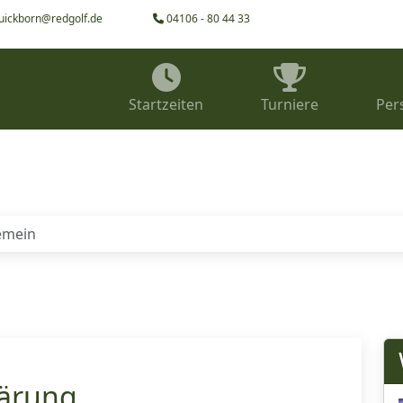
uickborn@redgolf.de
04106 - 80 44 33
Startzeiten
Turniere
Per
emein
lärung