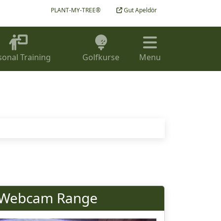
PLANT-MY-TREE®
Gut Apeldör
sonal Training
Golfkurse
Menu
Webcam Range