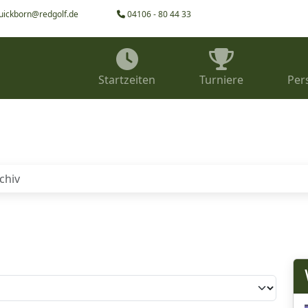
uickborn@redgolf.de
04106 - 80 44 33
Startzeiten
Turniere
Per
chiv