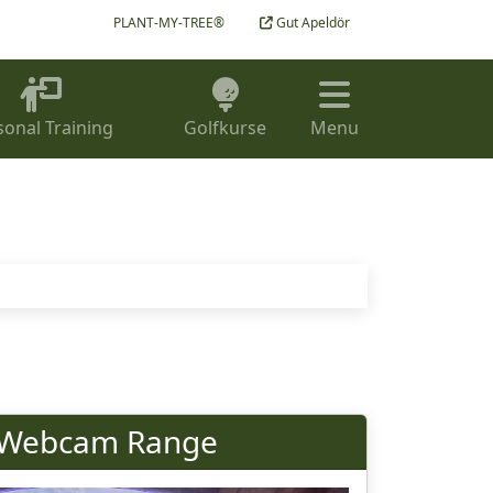
PLANT-MY-TREE®
Gut Apeldör
sonal Training
Golfkurse
Menu
Webcam Range