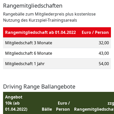
Rangemitgliedschaften
Rangebälle zum Mitgliederpreis plus kostenlose
Nutzung des Kurzspiel-Trainingsareals
Rangemitgliedschaft ab 01.04.2022
Euro / Person
Mitgliedschaft 3 Monate
32,00
Mitgliedschaft 6 Monate
43,00
Mitgliedschaft 1 Jahr
54,00
Driving Range Ballangebote
Angebot
10k
(ab
Euro /
zzg
01.04.2022)
Bälle
Person
Rangemitgliedscha